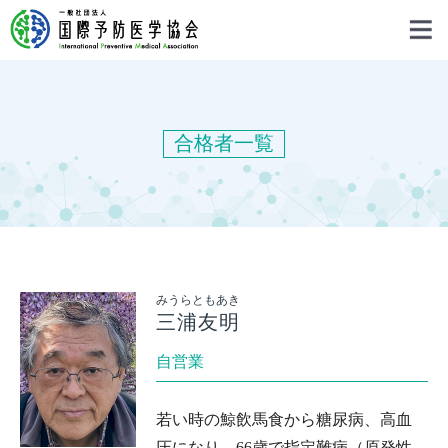
合格者一覧
みうらともあき
三浦友明
自営業
若い時の鯨飲馬食から糖尿病、高血
圧になり、66歳で指定難病（原発性