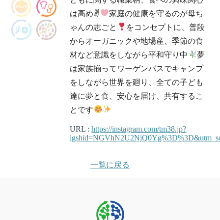
は高め✌
家庭の健康を守るのが母ち
ゃんの志ごと
をコンセプトに、普段
からオーガニックや地場産、季節の食
材など意識をしながら平和守り中
夢
は家族揃ってワーゲンバスでキャンプ
をしながら世界を廻り、全ての子ども
達に夢と食、安心を届け、共有するこ
とです
URL :
https://instagram.com/tm38.jp?
igshid=NGVhN2U2NjQ0Yg%3D%3D&utm_so
一覧に戻る