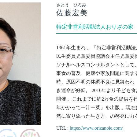
さとう ひろみ
佐藤宏美
特定非営利活動法人おりざの家
1961年生まれ 。「特定非営利活動
民生委員児童委員協議会主任児童委
ソナルヘルスコンサルタントとして
事食の普及、健康や家族問題に関する
時、原因不明の体調不良に見舞われ
き運命が好転。 2016年より子ども
開催 。これまでに約2万食の提供を行う
年かかって一汁一菜」を出版 。現
然に寄り添った生き方」の啓発に力
URL :
https://www.orizanoie.com/