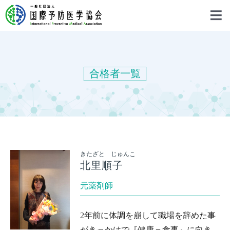
合格者一覧
きたざと じゅんこ
北里順子
元薬剤師
2年前に体調を崩して職場を辞めた事
がきっかけで『健康＝食事』に向き