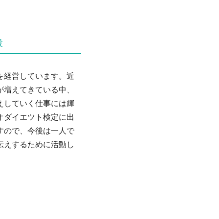
役
を経営しています。近
が増えてきている中、
えしていく仕事には輝
オダイエツト検定に出
すので、今後は一人で
伝えするために活動し