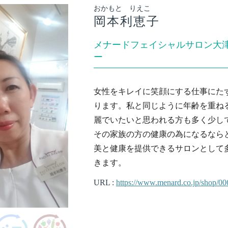
おかもと りえこ
岡本利恵子
メナードフェイシャルサロン大
ー
女性をキレイに笑顔にする仕事にたず
ります。私と同じように年齢を重ね
麗でいたいと思われる方も多く少し
その家族の方の健康の為になるなら
美と健康を提供できるサロンとして
きます。
URL :
https://www.menard.co.jp/shop/00