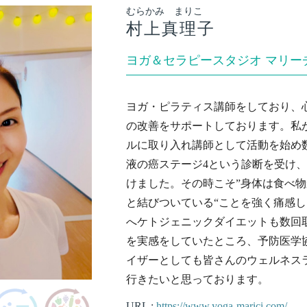
むらかみ まりこ
村上真理子
ヨガ＆セラピースタジオ マリー
ヨガ・ピラティス講師をしており、
の改善をサポートしております。私
ルに取り入れ講師として活動を始め
液の癌ステージ4という診断を受け
けました。その時こそ”身体は食べ
と結びついている“ことを強く痛感
へケトジェニックダイエットも数回
を実感をしていたところ、予防医学
イザーとしても皆さんのウェルネス
行きたいと思っております。
URL :
https://www.yoga-marici.com/