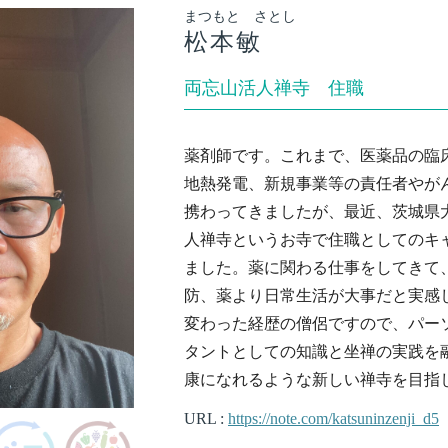
まつもと さとし
松本敏
両忘山活人禅寺 住職
薬剤師です。これまで、医薬品の臨
地熱発電、新規事業等の責任者やが
携わってきましたが、最近、茨城県
人禅寺というお寺で住職としてのキ
ました。薬に関わる仕事をしてきて
防、薬より日常生活が大事だと実感
変わった経歴の僧侶ですので、パー
タントとしての知識と坐禅の実践を
康になれるような新しい禅寺を目指
URL :
https://note.com/katsuninzenji_d5