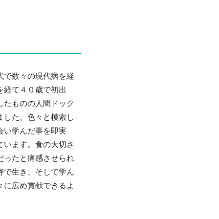
代で数々の現代病を経
を経て４０歳で初出
したものの人間ドック
ました。色々と模索し
会い学んだ事を即実
ています。食の大切さ
だったと痛感させられ
寿で生き、そして学ん
々に広め貢献できるよ
。