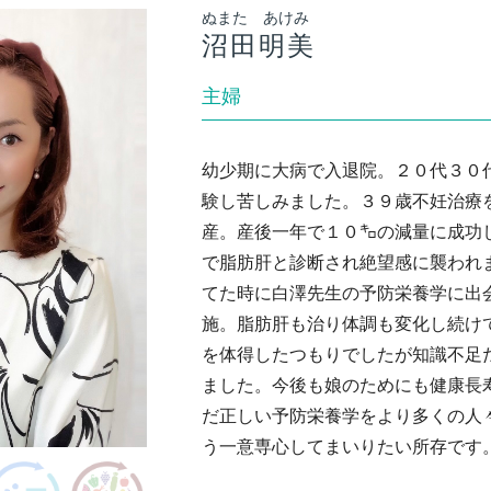
ぬまた あけみ
沼田明美
主婦
幼少期に大病で入退院。２０代３０
験し苦しみました。３９歳不妊治療
産。産後一年で１０㌔の減量に成功
で脂肪肝と診断され絶望感に襲われ
てた時に白澤先生の予防栄養学に出
施。脂肪肝も治り体調も変化し続け
を体得したつもりでしたが知識不足
ました。今後も娘のためにも健康長
だ正しい予防栄養学をより多くの人
う一意専心してまいりたい所存です