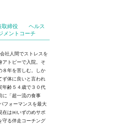
表取締役 ヘルス
ジメントコーチ
 会社人間でストレスを
身アトピーで入院。そ
の８年を苦しむ。しか
てず体に良いと言われ
実年齢５４歳で３０代
前に「超一流の食事
にパフォーマンスを最大
現在は㈱いずのめサポ
を守る伴走コーチング