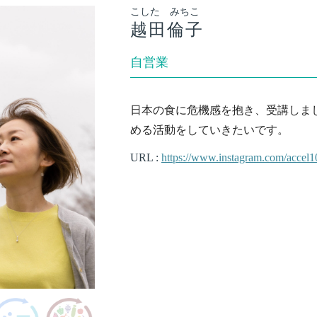
こした みちこ
越田倫子
自営業
日本の食に危機感を抱き、受講しま
める活動をしていきたいです。
URL :
https://www.instagram.com/accel1