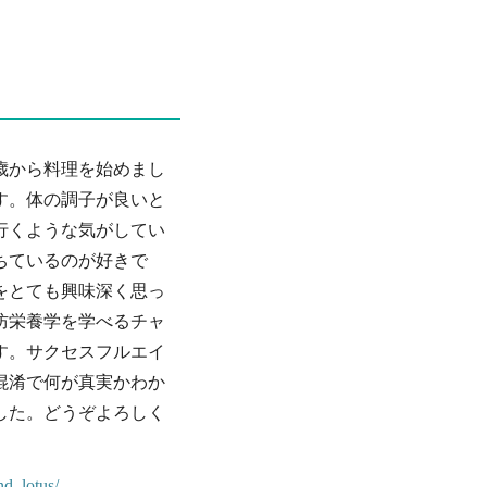
歳から料理を始めまし
す。体の調子が良いと
行くような気がしてい
ちているのが好きで
をとても興味深く思っ
防栄養学を学べるチャ
す。サクセスフルエイ
混淆で何が真実かわか
した。どうぞよろしく
nd_lotus/