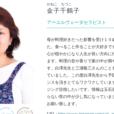
かねこ ちづこ
金子千鶴子
アーユルヴェーダセラピスト
母が料理好きだった影響を受け１０
た。食べること作ることが大好きで
心が穏やかになり人生が良い方向に
ます。料理の音や香りで家の中が満
す。白澤先生と三浦敬三さんのこと
ていました。この度白澤先生から予
ンスを頂きとてもワクワクしていま
ジング目指したいです。情報は玉石
らない世の中が少し気になっていま
お願い致します。
URL :
https://www.instagram.com/cats_a